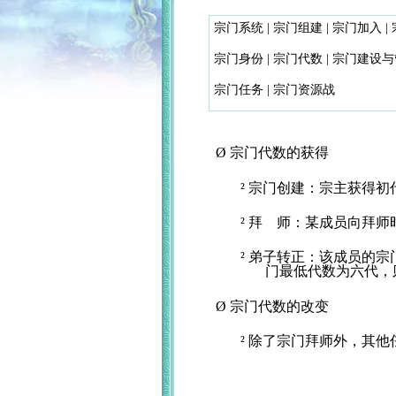
宗门系统
|
宗门组建
|
宗门加入
|
宗门身份
|
宗门代数
|
宗门建设与
宗门任务
|
宗门资源战
Ø
宗门代数的获得
²
宗门创建：宗主获得初
²
拜
师：某成员向拜师
²
弟子转正：该成员的宗
门最低代数为六代，
Ø
宗门代数的改变
²
除了宗门拜师外，其他