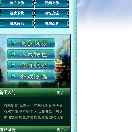
照片上传
视频上传
游戏下载
论坛交流
游戏辩论
游戏百科
新手入门
更多>>
游戏配置
安装运行
游戏登录
角色创建
游戏界面
基本操作
NPC说明
如何聊天
修仙之路
角色属性
角色灵根
查找玩家
游戏系统
更多>>