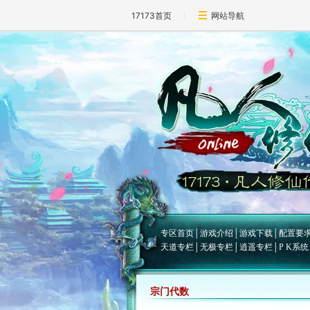
17173首页
网站导航
专区首页
│
游戏介绍
│
游戏下载
│
配置要
天道专栏
│
无极专栏
│
逍遥专栏
│
P K系统
宗门代数