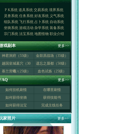
P K系统
道具系统
交易系统
境界系统
灵兽系统
任务系统
好友系统
义气系统
组队系统
飞行系统
占卜系统
自动系统
坐骑系统
游戏活动
杂学系统
装备系统
宗门系统
法宝系统
地图怪物
职业介绍
游戏副本
更多>>
神君洞府（55级）
金鼓原战场（35级）
越国皇城墓穴（30
遗忘之蜃都（50级）
级）
慕兰营地（25级）
血色试炼（25级）
FAQ
更多>>
如何挂机刷怪
在哪里刷怪
如何获得坐骑
获得技能书
如何获得法宝
完成主线任务
玩家照片
更多>>