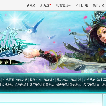
新网游
新页游
礼包/激活码
今日开服
热门页游
魔兽
天堂
王权与
求
│
游戏界面
│
修仙之路
│
操作指南
│
游戏副本
│
凡人FAQ
│
游戏活动
│
杂学系统
│
法宝系
│
道具系统
│
交易系统
│
境界系统
│
灵兽系统
│
任务系统
│
好友系统
│
义气系统
│
占卜系