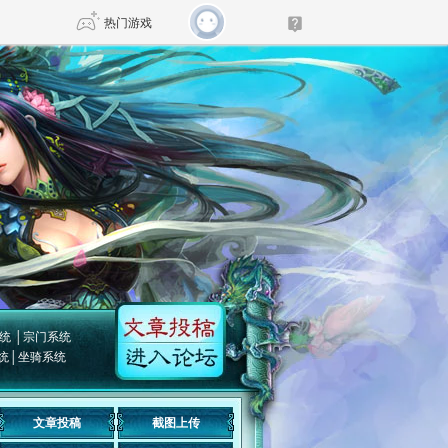
热门游戏
DNF
传奇4
剑网3旗舰版
新天龙八部
自由
诛仙世界
仙剑世界
统
│
宗门系统
统
│
坐骑系统
文章投稿
截图上传